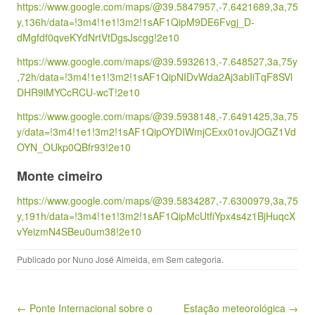
https://www.google.com/maps/@39.5847957,-7.6421689,3a,75
y,136h/data=!3m4!1e1!3m2!1sAF1QipM9DE6Fvgj_D-
dMgfdf0qveKYdNrtVtDgsJscgg!2e10
https://www.google.com/maps/@39.5932613,-7.648527,3a,75y
,72h/data=!3m4!1e1!3m2!1sAF1QipNIDvWda2Aj3abIiTqF8SVl
DHR9lMYCcRCU-wcT!2e10
https://www.google.com/maps/@39.5938148,-7.6491425,3a,75
y/data=!3m4!1e1!3m2!1sAF1QipOYDIWmjCExx01ovJjOGZ1Vd
OYN_OUkp0QBfr93!2e10
Monte cimeiro
https://www.google.com/maps/@39.5834287,-7.6300979,3a,75
y,191h/data=!3m4!1e1!3m2!1sAF1QipMcUtfiYpx4s4z1BjHuqcX
vYeizmN4SBeu0um38!2e10
Publicado por
Nuno José Almeida
, em
Sem categoria
.
Navegação de artigos
← Ponte Internacional sobre o
Estação meteorológica →