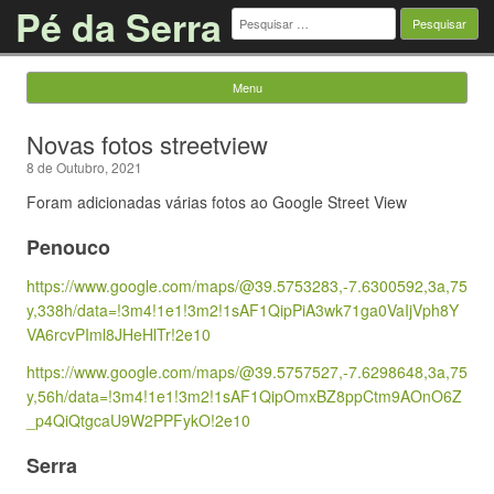
Pé da Serra
Pesquisar
por:
Menu
Saltar para o conteúdo
Novas fotos streetview
8 de Outubro, 2021
Foram adicionadas várias fotos ao Google Street View
Penouco
https://www.google.com/maps/@39.5753283,-7.6300592,3a,75
y,338h/data=!3m4!1e1!3m2!1sAF1QipPiA3wk71ga0VaIjVph8Y
VA6rcvPIml8JHeHlTr!2e10
https://www.google.com/maps/@39.5757527,-7.6298648,3a,75
y,56h/data=!3m4!1e1!3m2!1sAF1QipOmxBZ8ppCtm9AOnO6Z
_p4QiQtgcaU9W2PPFykO!2e10
Serra