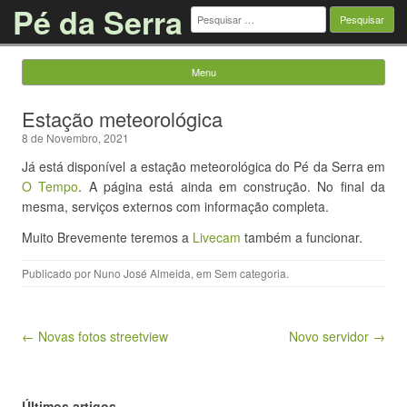
Pé da Serra
Pesquisar
por:
Menu
Saltar para o conteúdo
Estação meteorológica
8 de Novembro, 2021
Já está disponível a estação meteorológica do Pé da Serra em
O Tempo
. A página está ainda em construção. No final da
mesma, serviços externos com informação completa.
Muito Brevemente teremos a
Livecam
também a funcionar.
Publicado por
Nuno José Almeida
, em
Sem categoria
.
Navegação de artigos
← Novas fotos streetview
Novo servidor →
Últimos artigos