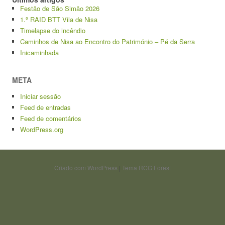
Festão de São Simão 2026
1.º RAID BTT Vila de Nisa
Timelapse do incêndio
Caminhos de Nisa ao Encontro do Património – Pé da Serra
Inicaminhada
META
Iniciar sessão
Feed de entradas
Feed de comentários
WordPress.org
Criado com WordPress
|
Tema RCG Forest