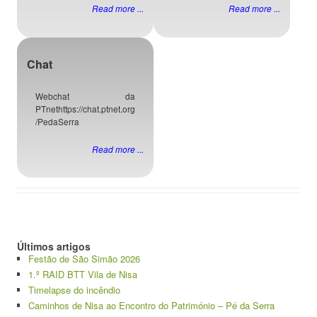
Read more ...
Read more ...
Chat
Webchat da
PTnethttps://chat.ptnet.org
/PedaSerra
Read more ...
Últimos artigos
Festão de São Simão 2026
1.º RAID BTT Vila de Nisa
Timelapse do incêndio
Caminhos de Nisa ao Encontro do Património – Pé da Serra