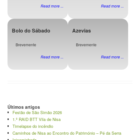
Read more ...
Read more ...
Bolo do Sábado
Azevias
Brevemente
Brevemente
Read more ...
Read more ...
Últimos artigos
Festão de São Simão 2026
1.º RAID BTT Vila de Nisa
Timelapse do incêndio
Caminhos de Nisa ao Encontro do Património – Pé da Serra
Inicaminhada