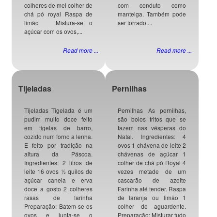
colheres de mel colher de
com conduto como
chá pó royal Raspa de
manteiga. Também pode
limão Mistura-se o
ser torrado....
açúcar com os ovos,...
Read more ...
Read more ...
Tijeladas
Pernilhas
Tijeladas Tigelada é um
Pernilhas As pernilhas,
pudim muito doce feito
são bolos fritos que se
em tigelas de barro,
fazem nas vésperas do
cozido num forno a lenha.
Natal. Ingredientes: 4
E feito por tradição na
ovos 1 chávena de leite 2
altura da Páscoa.
chávenas de açúcar 1
Ingredientes: 2 litros de
colher de chá pó Royal 4
leite 16 ovos ½ quilos de
vezes metade de um
açúcar canela e erva
cascarão de azeite
doce a gosto 2 colheres
Farinha até tender. Raspa
rasas de farinha
de laranja ou limão 1
Preparação: Batem-se os
colher de aguardente.
ovos e junta-se o
Preparação: Misturar tudo