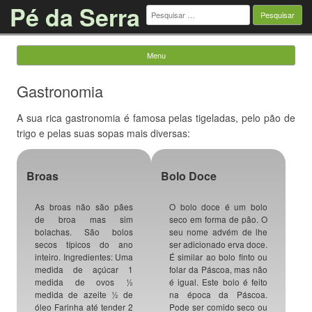
Pé da Serra
Pesquisar
por:
Menu
Saltar para o conteúdo
Gastronomia
A sua rica gastronomia é famosa pelas tigeladas, pelo pão de
trigo e pelas suas sopas mais diversas:
Broas
Bolo Doce
As broas não são pães
O bolo doce é um bolo
de broa mas sim
seco em forma de pão. O
bolachas. São bolos
seu nome advém de lhe
secos típicos do ano
ser adicionado erva doce.
inteiro. Ingredientes: Uma
É similar ao bolo finto ou
medida de açúcar 1
folar da Páscoa, mas não
medida de ovos ½
é igual. Este bolo é feito
medida de azeite ½ de
na época da Páscoa.
óleo Farinha até tender 2
Pode ser comido seco ou