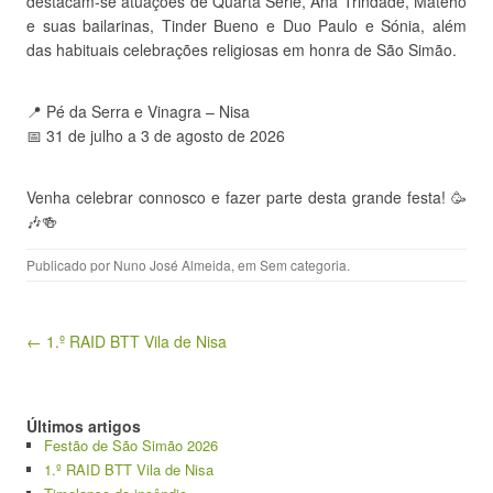
destacam-se atuações de Quarta Série, Ana Trindade, Mateho
e suas bailarinas, Tinder Bueno e Duo Paulo e Sónia, além
das habituais celebrações religiosas em honra de São Simão.
📍 Pé da Serra e Vinagra – Nisa
📅 31 de julho a 3 de agosto de 2026
Venha celebrar connosco e fazer parte desta grande festa! 🥳
🎶🍻
Publicado por
Nuno José Almeida
, em
Sem categoria
.
Navegação de artigos
← 1.º RAID BTT Vila de Nisa
Últimos artigos
Festão de São Simão 2026
1.º RAID BTT Vila de Nisa