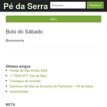
Pé da Serra
Pesquisar
por:
Menu
Saltar para o conteúdo
Bolo do Sábado
Brevemente
Últimos artigos
Festão de São Simão 2026
1.º RAID BTT Vila de Nisa
Timelapse do incêndio
Caminhos de Nisa ao Encontro do Património – Pé da Serra
Inicaminhada
META