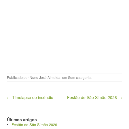
Publicado por
Nuno José Almeida
, em
Sem categoria
.
Navegação de artigos
← Timelapse do incêndio
Festão de São Simão 2026 →
Últimos artigos
Festão de São Simão 2026