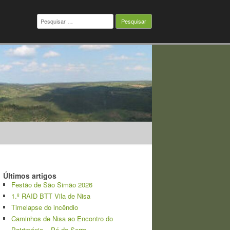
Pesquisar
por:
Últimos artigos
Festão de São Simão 2026
1.º RAID BTT Vila de Nisa
Timelapse do incêndio
Caminhos de Nisa ao Encontro do
Património – Pé da Serra