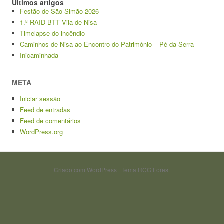
Últimos artigos
Festão de São Simão 2026
1.º RAID BTT Vila de Nisa
Timelapse do incêndio
Caminhos de Nisa ao Encontro do Património – Pé da Serra
Inicaminhada
META
Iniciar sessão
Feed de entradas
Feed de comentários
WordPress.org
Criado com WordPress
|
Tema RCG Forest