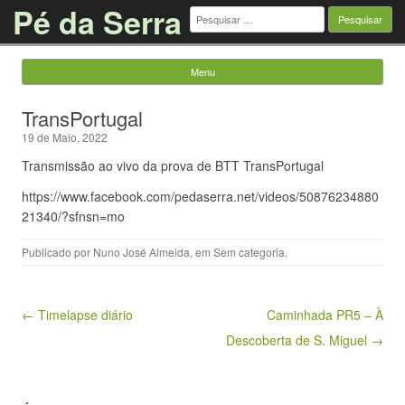
Pé da Serra
Pesquisar
por:
Menu
Saltar para o conteúdo
TransPortugal
19 de Maio, 2022
Transmissão ao vivo da prova de BTT TransPortugal
https://www.facebook.com/pedaserra.net/videos/50876234880
21340/?sfnsn=mo
Publicado por
Nuno José Almeida
, em
Sem categoria
.
Navegação de artigos
← Timelapse diário
Caminhada PR5 – À
Descoberta de S. Miguel →