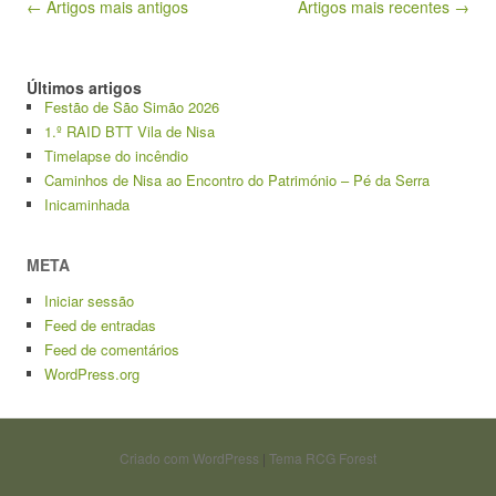
Navegação de artigos
← Artigos mais antigos
Artigos mais recentes →
Últimos artigos
Festão de São Simão 2026
1.º RAID BTT Vila de Nisa
Timelapse do incêndio
Caminhos de Nisa ao Encontro do Património – Pé da Serra
Inicaminhada
META
Iniciar sessão
Feed de entradas
Feed de comentários
WordPress.org
Criado com WordPress
|
Tema RCG Forest