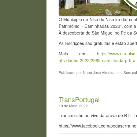
O Município de Nisa de Nisa irá dar co
Património – Caminhadas 2022”, com a 
À descoberta de São Miguel no Pé da Se
As inscrições são gratuitas e estão aber
Mais em
https://www.cm-nisa
atividades-2022/2985-caminhada-pr5-a-
Publicado por
Nuno José Almeida
, em
Sem cat
TransPortugal
19 de Maio, 2022
Transmissão ao vivo da prova de BTT T
https://www.facebook.com/pedaserra.n