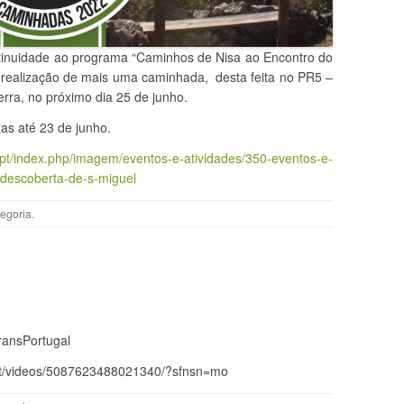
ntinuidade ao programa “Caminhos de Nisa ao Encontro do
realização de mais uma caminhada, desta feita no PR5 –
rra, no próximo dia 25 de junho.
tas até 23 de junho.
.pt/index.php/imagem/eventos-e-atividades/350-eventos-e-
descoberta-de-s-miguel
egoria
.
ransPortugal
et/videos/5087623488021340/?sfnsn=mo