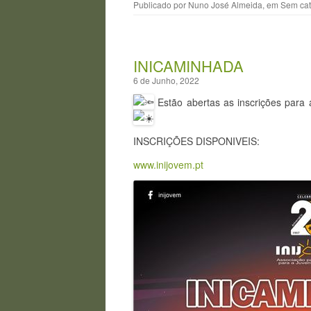
Publicado por
Nuno José Almeida
, em
Sem cat
INICAMINHADA
6 de Junho, 2022
Estão abertas as inscrições para
INSCRIÇÕES DISPONIVEIS:
www.inijovem.pt