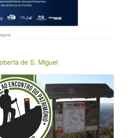
egoria
.
berta de S. Miguel