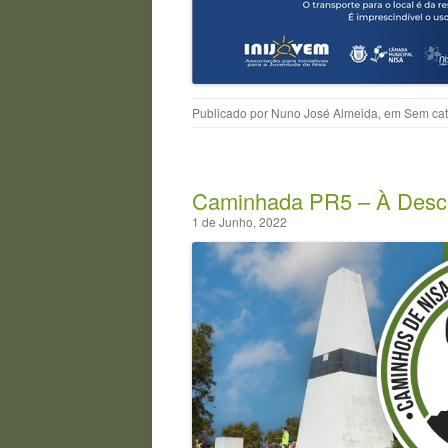
Publicado por
Nuno José Almeida
, em
Sem cat
Caminhada PR5 – À Desco
1 de Junho, 2022