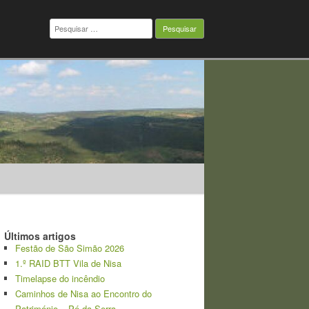
Pesquisar
por:
Últimos artigos
Festão de São Simão 2026
1.º RAID BTT Vila de Nisa
Timelapse do incêndio
Caminhos de Nisa ao Encontro do
Património – Pé da Serra